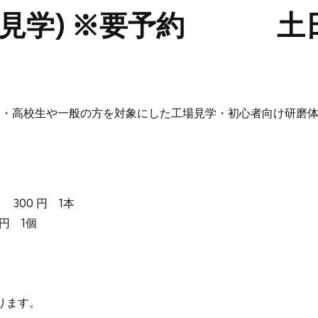
場見学) ※要予約 土
中・高校生や一般の方を対象にした工場見学・初心者向け研磨
用)
300
円 1本
円 1個
ります。