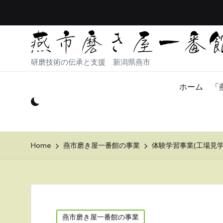
研磨技術の伝承と支援 新潟県燕市
ホーム
「
Home
燕市磨き屋一番館の事業
体験学習事業(工場見
Posted
燕市磨き屋一番館の事業