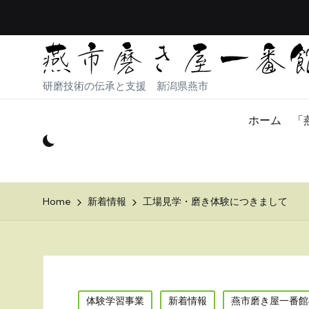
研磨技術の伝承と支援 新潟県燕市
ホーム
「
Home
新着情報
工場見学・磨き体験につきまして
Posted
体験学習事業
新着情報
燕市磨き屋一番館