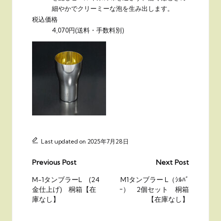
細やかでクリーミーな泡を生み出します。
税込価格
4,070円
(送料・手数料別)
Last updated on 2025年7月28日
Post
Previous Post
Next Post
navigation
M-1タンブラーL (24
M1タンブラー L（ｼﾙﾊﾞ
金仕上げ) 桐箱【在
ｰ） 2個セット 桐箱
庫なし】
【在庫なし】