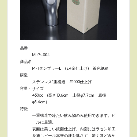
品番
MLG-004
商品名
M-1タンブラーL (24金仕上げ) 茶色紙箱
構造
ステンレス1重構造 #1000仕上げ
容量・サイズ
450cc (高さ13.6cm 上径φ7.7cm 底径
φ5.4cm)
特徴
一重構造で冷たい飲み物のみ使用できます。ビ
ールに最適。
表面は美しい鏡面仕上げ。内面にはラセン加工
を施しビール本来の味を逃さず、驚くほどきめ